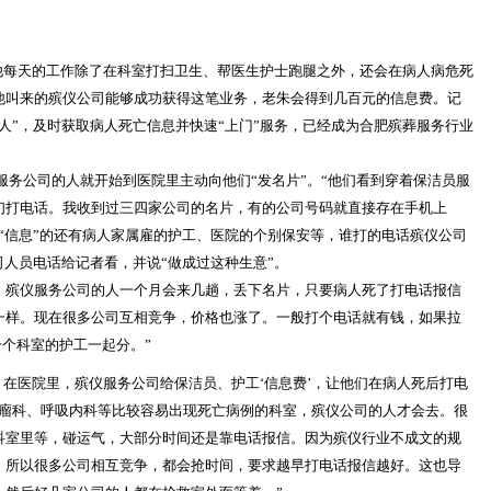
每天的工作除了在科室打扫卫生、帮医生护士跑腿之外，还会在病人病危死
他叫来的殡仪公司能够成功获得这笔业务，老朱会得到几百元的信息费。记
人”，及时获取病人死亡信息并快速“上门”服务，已经成为合肥殡葬服务行业
务公司的人就开始到医院里主动向他们“发名片”。“他们看到穿着保洁员服
们打电话。我收到过三四家公司的名片，有的公司号码就直接存在手机上
“信息”的还有病人家属雇的护工、医院的个别保安等，谁打的电话殡仪公司
司人员电话给记者看，并说“做成过这种生意”。
，殡仪服务公司的人一个月会来几趟，丢下名片，只要病人死了打电话报信
’不一样。现在很多公司互相竞争，价格也涨了。一般打个电话就有钱，如果拉
一个科室的护工一起分。”
医院里，殡仪服务公司给保洁员、护工‘信息费’，让他们在病人死后打电
肿瘤科、呼吸内科等比较容易出现死亡病例的科室，殡仪公司的人才会去。很
科室里等，碰运气，大部分时间还是靠电话报信。因为殡仪行业不成文的规
，所以很多公司相互竞争，都会抢时间，要求越早打电话报信越好。这也导