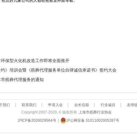
，然后好几家公司的人都在抢救室外面等着。”
市环保型火化机改造工作即将全面推开
公约》培训会暨《殡葬代理服务单位自律诚信承诺书》签约大会
本市殡葬代理服务的通知
于我们
┊
联系我们
┊
申请入会
┊
会长信箱
┊
行业诚信
┊
友情
Copyright 2007-2020, © 版权所有
上海市殡葬行业协会
沪ICP备2020029564号
|
沪公网安备 31011002005287号