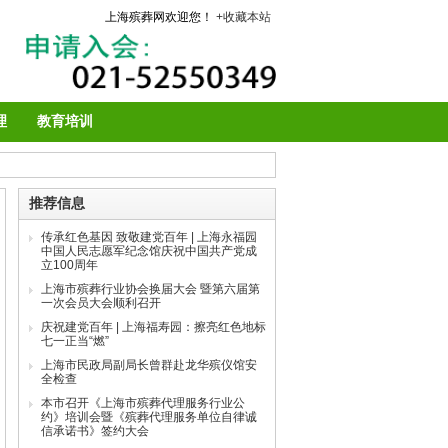
上海殡葬网欢迎您！
+收藏本站
理
教育培训
推荐信息
传承红色基因 致敬建党百年 | 上海永福园
中国人民志愿军纪念馆庆祝中国共产党成
立100周年
上海市殡葬行业协会换届大会 暨第六届第
一次会员大会顺利召开
庆祝建党百年 | 上海福寿园：擦亮红色地标
七一正当“燃”
上海市民政局副局长曾群赴龙华殡仪馆安
全检查
本市召开《上海市殡葬代理服务行业公
约》培训会暨《殡葬代理服务单位自律诚
信承诺书》签约大会