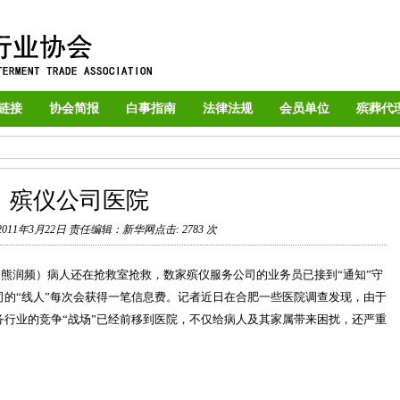
链接
协会简报
白事指南
法律法规
会员单位
殡葬代
殡仪公司医院
11年3月22日
责任编辑：新华网
点击: 2783 次
熊润频）病人还在抢救室抢救，数家殡仪服务公司的业务员已接到“通知”守
的“线人”每次会获得一笔信息费。记者近日在合肥一些医院调查发现，由于
行业的竞争“战场”已经前移到医院，不仅给病人及其家属带来困扰，还严重