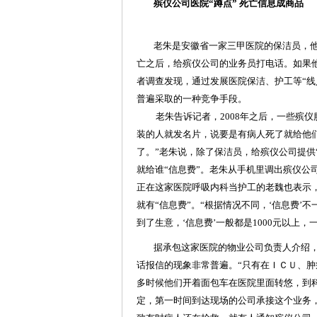
殡仪公司医院“蹲点” 死亡信息成商品
老朱是安徽省一家三甲医院的保洁员，他
亡之后，给殡仪公司的业务员打电话。如果
者调查发现，通过发展医院保洁、护工等“线
普遍采取的一种竞争手段。
老朱告诉记者，2008年之后，一些殡仪服
装的人就发名片，说要是有病人死了就给他
了。”老朱说，除了保洁员，给殡仪公司提供
就给谁“信息费”。老朱从手机里调出殡仪公
正在这家医院呼吸内科当护工的老魏也表示
就有“信息费”。“根据情况不同，‘信息费
到了生意，‘信息费’一般都是1000元以上，
据承包这家医院的物业公司负责人介绍，在
话报信的现象非常普遍。“只有在ＩＣＵ、
多时候他们开着面包车在医院里面转悠，到
定，第一时间到达现场的公司承接这个业务