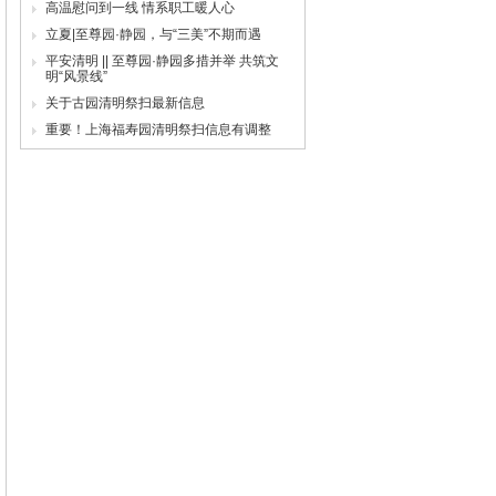
高温慰问到一线 情系职工暖人心
立夏|至尊园·静园，与“三美”不期而遇
平安清明 || 至尊园·静园多措并举 共筑文
明“风景线”
关于古园清明祭扫最新信息
重要！上海福寿园清明祭扫信息有调整