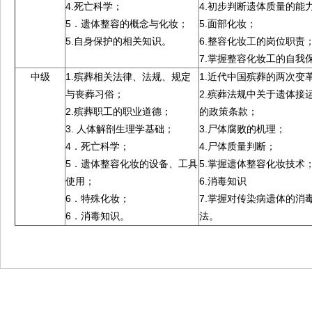
4.死亡科学；
4.初步判断遗体质量的能
5．遗体整容的概念与化妆；
5.面部化妆；
5.自身保护的相关知识。
6.整容化妆工的岗位职责
7.掌握整容化妆工的自我
中级
1.殡葬相关法律、法规、规定
1.近代中国殡葬的两次变
与丧葬习俗；
2.殡葬法规中关于遗体接
2.殡葬职工的职业道德；
的政策条款；
3. 人体解剖生理学基础；
3.尸体腐败的机理；
4．死亡科学；
4.尸体质量判断；
5．遗体整容化妆的设备、工具
5.掌握遗体整容化妆技术
使用；
6.消毒知识
6．特殊化妆；
7.掌握对传染病遗体的消
6．消毒知识。
法。
easy
easy
secured
secured
approval
approval
best
best
lenders
lenders
one hour
one hour
faxless
faxless
payday loans
payday loans
direct lender
direct lender
The best solution
The best solution
payday loans
cash advance
cash advance
payday loans online
payday loans online
payday loans
payday loans
payday loan
payday loan
payday loan
payday loan
cash advance
cash advance
payday loan
payday loan
zulucashadvance.com
zulucashadvance.com
payday loans online
payday loans online
best
best
,
,
pay day loans
pay day loans
cash advance
cash advance
online installment loans
online installment loans
no c
no c